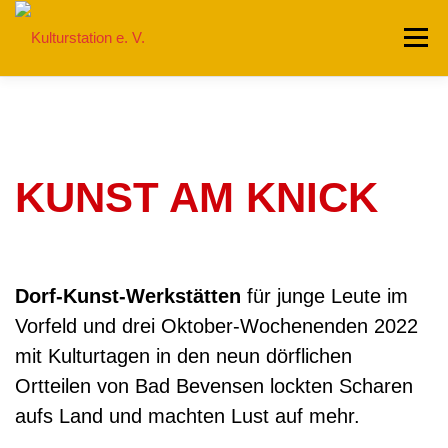
Zum
Menü
Inhalt
springen
HOME
WIR
PROJEKTE
AKTUELLES
KUNST AM KNICK
WORKSHOPS
COWORKING
KONTAKT
BLOG
Dorf-Kunst-Werkstätten
für junge Leute im
Vorfeld und drei Oktober-Wochenenden 2022
mit Kulturtagen in den neun dörflichen
Ortteilen von Bad Bevensen lockten Scharen
aufs Land und machten Lust auf mehr.